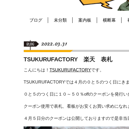
ブログ
未分類
案内板
横断幕
2022.03.31
TSUKURUFACTORY 楽天 表札
こんにちは！
TSUKURUFACTORY
です。
TSUKURUFACTORYでは４月の０と５のつく日にき
０と５のつく日に１０～５０％offのクーポンを発行い
クーポン使用で表札、看板がお安くお買い求めになれ
４月５日分のクーポンは公開しておりますので是非当