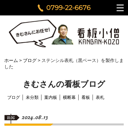
0799-22-6676
ホーム
>
ブログ
>
ステンシル表札（黒ベース）を製作しま
した
きむさんの看板ブログ
ブログ
未分類
案内板
横断幕
看板
表札
2024.08.13