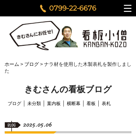
0799-22-6676
ホーム
>
ブログ
>
ナラ材を使用した木製表札を製作しまし
た
きむさんの看板ブログ
ブログ
未分類
案内板
横断幕
看板
表札
2025.05.06