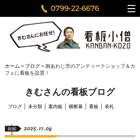
0799-22-6676
ホーム
>
ブログ
>
南あわじ市のアンティークショップ＆カ
フェに看板を設置！
きむさんの看板ブログ
ブログ
未分類
案内板
横断幕
看板
表札
2025.11.04