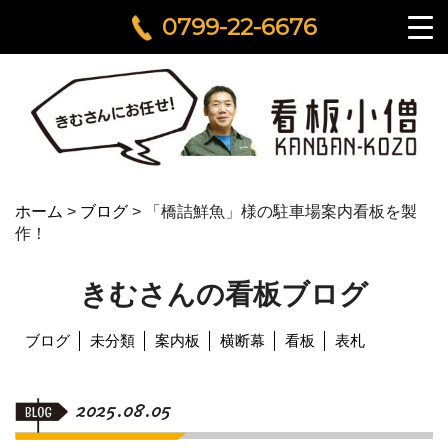
0799-22-6676
ホーム
>
ブログ
>
「橋詰鮮魚」様の駐車場案内看板を製
作！
きむさんの看板ブログ
ブログ
未分類
案内板
横断幕
看板
表札
2025.08.05