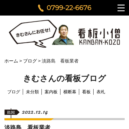
0799-22-6676
ホーム
>
ブログ
>
淡路島 看板業者
きむさんの看板ブログ
ブログ
未分類
案内板
横断幕
看板
表札
2022.12.14
淡路島 看板業者