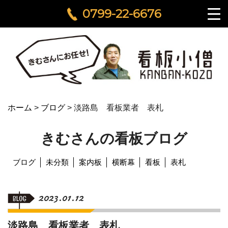
0799-22-6676
ホーム
>
ブログ
>
淡路島 看板業者 表札
きむさんの看板ブログ
ブログ
未分類
案内板
横断幕
看板
表札
2023.01.12
淡路島 看板業者 表札