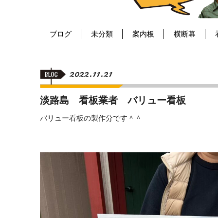
ブログ
未分類
案内板
横断幕
2022.11.21
淡路島 看板業者 バリュー看板
バリュー看板の製作分です＾＾