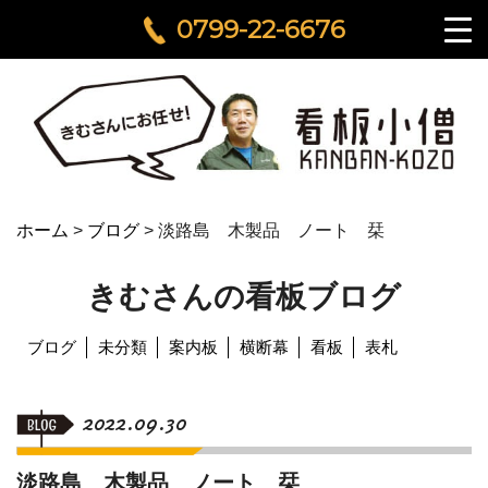
0799-22-6676
ホーム
>
ブログ
>
淡路島 木製品 ノート 栞
きむさんの看板ブログ
ブログ
未分類
案内板
横断幕
看板
表札
2022.09.30
淡路島 木製品 ノート 栞