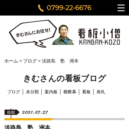
0799-22-6676
ホーム
>
ブログ
>
淡路島 塾 洲本
きむさんの看板ブログ
ブログ
未分類
案内板
横断幕
看板
表札
2021.07.27
淡路島 塾 洲本