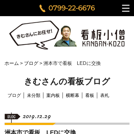
0799-22-6676
ホーム
>
ブログ
>
洲本市で看板 LEDに交換
きむさんの看板ブログ
ブログ
未分類
案内板
横断幕
看板
表札
2019.12.29
洲本市で看板 LEDに交換