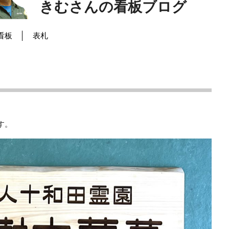
きむさんの看板ブログ
看板
表札
す。