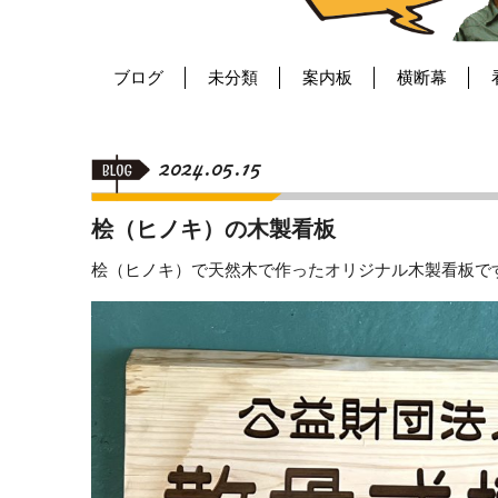
ブログ
未分類
案内板
横断幕
2024.05.15
桧（ヒノキ）の木製看板
桧（ヒノキ）で天然木で作ったオリジナル木製看板で