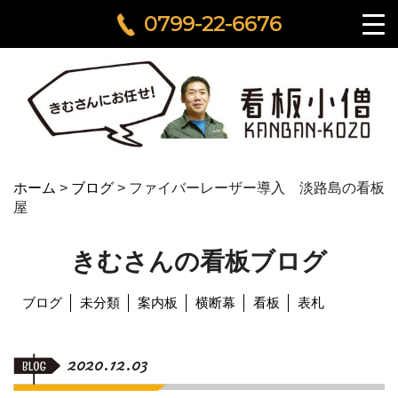
0799-22-6676
ホーム
>
ブログ
>
ファイバーレーザー導入 淡路島の看板
屋
きむさんの看板ブログ
ブログ
未分類
案内板
横断幕
看板
表札
2020.12.03