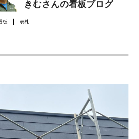
きむさんの看板ブログ
看板
表札
。