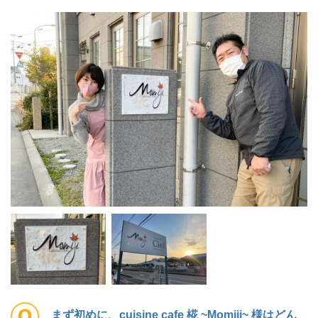
まず初めに、cuisine cafe 椛 ~Momiji~ 様はどん