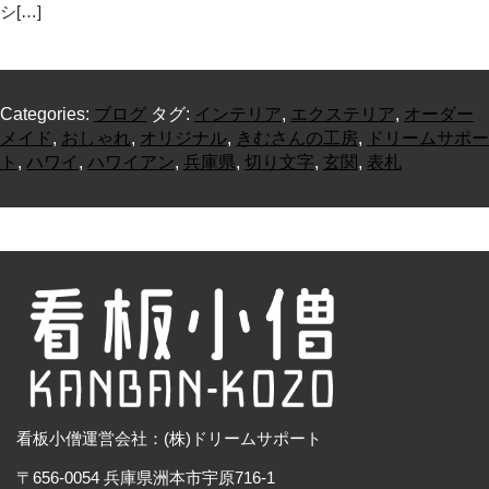
シ[…]
Categories:
ブログ
タグ:
インテリア
,
エクステリア
,
オーダー
メイド
,
おしゃれ
,
オリジナル
,
きむさんの工房
,
ドリームサポー
ト
,
ハワイ
,
ハワイアン
,
兵庫県
,
切り文字
,
玄関
,
表札
看板小僧運営会社：(株)ドリームサポート
〒656-0054 兵庫県洲本市宇原716-1