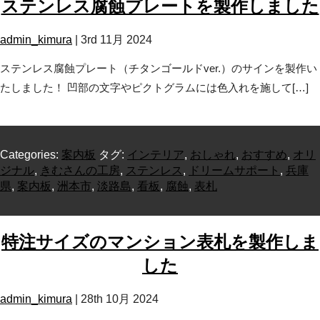
ステンレス腐蝕プレートを製作しました
admin_kimura
|
3rd 11月 2024
ステンレス腐蝕プレート（チタンゴールドver.）のサインを製作い
たしました！ 凹部の文字やピクトグラムには色入れを施して[…]
Categories:
案内板
タグ:
インテリア
,
おしゃれ
,
おすすめ
,
オリ
ジナル
,
きむさんの工房
,
ステンレス
,
ドリームサポート
,
兵庫
県
,
案内板
,
洲本市
,
淡路島
,
看板
,
腐蝕
,
表札
特注サイズのマンション表札を製作しま
した
admin_kimura
|
28th 10月 2024