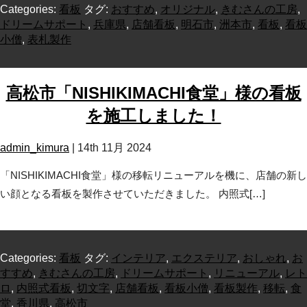
Categories:
看板
タグ:
おすすめ
,
オリジナル
,
きむさんの工房
,
ドリームサポート
,
兵庫県
,
店舗看板
,
明石市
,
洲本市
,
看板
,
看板
小僧
,
表札製作
高松市「NISHIKIMACHI食堂」様の看板
を施工しました！
admin_kimura
|
14th 11月 2024
「NISHIKIMACHI食堂」様の移転リニューアルを機に、店舗の新し
い顔となる看板を製作させていただきました。 内照式[…]
Categories:
看板
タグ:
インテリア
,
エクステリア
,
おしゃれ
,
お
すすめ
,
きむさんの工房
,
ドリームサポート
,
リニューアル
,
レト
ロ
,
内照式看板
,
切文字
,
店舗看板
,
看板小僧
,
看板製作
,
移転
,
食
堂
,
香川県
,
高松市