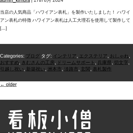
admin_kimura
|
17th 8月 2024
当店の人気商品「ハワイアン表札」を製作いたしました！ ハワイ
アン表札の特徴 ハワイアン表札は人工大理石を使用して製作して
[…]
Categories:
ブログ
タグ:
インテリア
,
エクステリア
,
おしゃれ
,
おすすめ
,
きむさんの工房
,
ドリームサポート
,
兵庫県
,
切文字
,
引越し祝い
,
新築祝い
,
洲本市
,
淡路市
,
玄関
,
表札製作
←
older