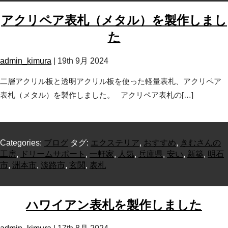
アクリペア表札（メタル）を製作しまし
た
admin_kimura
|
19th 9月 2024
二層アクリル板と透明アクリル板を使った軽量表札、アクリペア
表札（メタル）を製作しました。 アクリペア表札の[…]
Categories:
ブログ
タグ:
エクステリア
,
おすすめ
,
きむさんの
工房
,
ドリームサポート
,
一軒家
,
人気
,
兵庫県
,
安い
,
新築
,
明石
市
,
洲本市
,
淡路市
,
玄関
,
表札
ハワイアン表札を製作しました