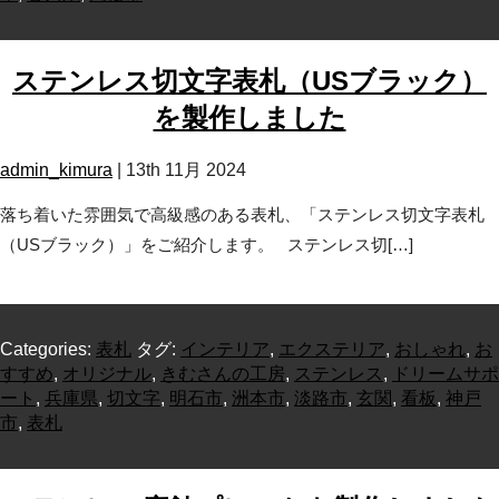
ステンレス切文字表札（USブラック）
を製作しました
admin_kimura
|
13th 11月 2024
落ち着いた雰囲気で高級感のある表札、「ステンレス切文字表札
（USブラック）」をご紹介します。 ステンレス切[…]
Categories:
表札
タグ:
インテリア
,
エクステリア
,
おしゃれ
,
お
すすめ
,
オリジナル
,
きむさんの工房
,
ステンレス
,
ドリームサポ
ート
,
兵庫県
,
切文字
,
明石市
,
洲本市
,
淡路市
,
玄関
,
看板
,
神戸
市
,
表札