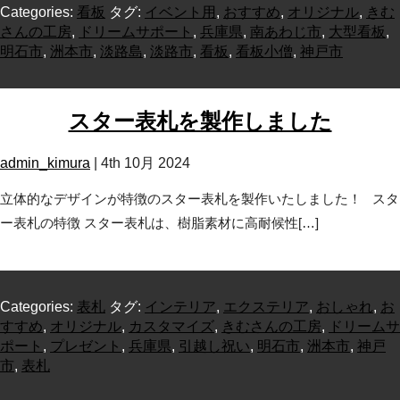
Categories:
看板
タグ:
イベント用
,
おすすめ
,
オリジナル
,
きむ
さんの工房
,
ドリームサポート
,
兵庫県
,
南あわじ市
,
大型看板
,
明石市
,
洲本市
,
淡路島
,
淡路市
,
看板
,
看板小僧
,
神戸市
スター表札を製作しました
admin_kimura
|
4th 10月 2024
立体的なデザインが特徴のスター表札を製作いたしました！ スタ
ー表札の特徴 スター表札は、樹脂素材に高耐候性[…]
Categories:
表札
タグ:
インテリア
,
エクステリア
,
おしゃれ
,
お
すすめ
,
オリジナル
,
カスタマイズ
,
きむさんの工房
,
ドリームサ
ポート
,
プレゼント
,
兵庫県
,
引越し祝い
,
明石市
,
洲本市
,
神戸
市
,
表札