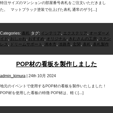
特注サイズのマンションの部屋番号表札をご注文いただきまし
た。 マットブラック塗装で仕上げた表札 通常のザラ[…]
Categories:
表札
タグ:
インテリア
,
エクステリア
,
オーダーメ
イド
,
おしゃれ
,
おすすめ
,
オリジナル
,
きむさんの工房
,
ステン
レス
,
ドリームサポート
,
洲本市
,
淡路市
,
玄関
,
表札
,
表札製作
POP材の看板を製作しました
admin_kimura
|
24th 10月 2024
地元のイベントで使用するPOP材の看板を製作いたしました！
POP材を使用した看板の特徴 POP材は、軽く[…]