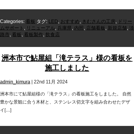
Categories:
看板
タグ:
LED
,
おすすめ
,
きむさんの工房
,
ドリー
ムサポート
,
リニューアル
,
兵庫県
,
内照
,
店舗看板
,
新規店舗
,
淡
路市
,
看板
,
看板製作
,
飲食店
洲本市で鮎屋組「滝テラス」様の看板を
施工しました
admin_kimura
|
22nd 11月 2024
洲本市にて鮎屋組様の「滝テラス」の看板施工をしました。 自然
豊かな景観に合う木材と、ステンレス切文字を組み合わせたデザ
イ[…]