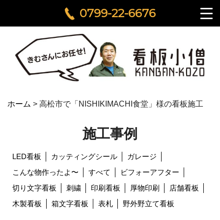
0799-22-6676
ホーム
>
高松市で「NISHIKIMACHI食堂」様の看板施工
施工事例
LED看板
カッティングシール
ガレージ
こんな物作ったよ〜
すべて
ビフォーアフター
切り文字看板
刺繍
印刷看板
厚物印刷
店舗看板
木製看板
箱文字看板
表札
野外野立て看板