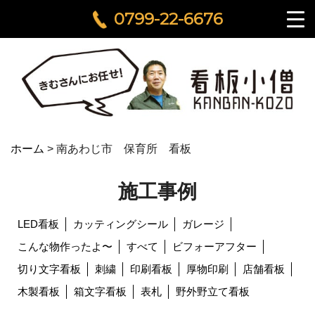
0799-22-6676
ホーム
>
南あわじ市 保育所 看板
施工事例
LED看板
カッティングシール
ガレージ
こんな物作ったよ〜
すべて
ビフォーアフター
切り文字看板
刺繍
印刷看板
厚物印刷
店舗看板
木製看板
箱文字看板
表札
野外野立て看板