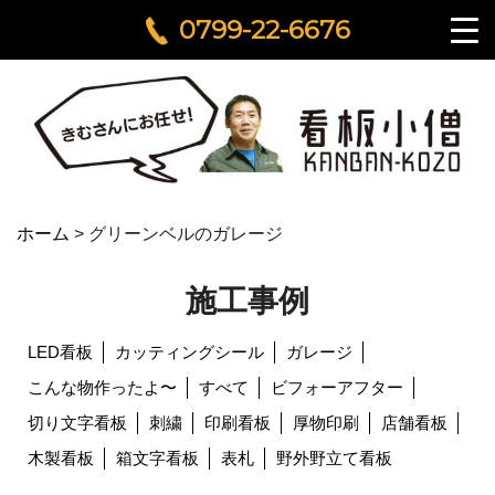
0799-22-6676
ホーム
>
グリーンベルのガレージ
施工事例
LED看板
カッティングシール
ガレージ
こんな物作ったよ〜
すべて
ビフォーアフター
切り文字看板
刺繍
印刷看板
厚物印刷
店舗看板
木製看板
箱文字看板
表札
野外野立て看板