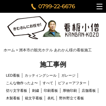
0799-22-6676
ホーム
>
洲本市の観光ホテル あわかん様の看板施工
施工事例
LED看板
カッティングシール
ガレージ
こんな物作ったよ〜
すべて
ビフォーアフター
切り文字看板
刺繍
印刷看板
厚物印刷
店舗看板
木製看板
箱文字看板
表札
野外野立て看板